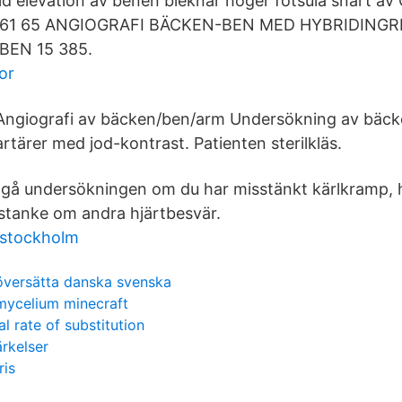
id elevation av benen bleknar höger fotsula snart av 
 261 65 ANGIOGRAFI BÄCKEN-BEN MED HYBRIDINGRE
BEN 15 385.
or
Angiografi av bäcken/ben/arm Undersökning av bäck
artärer med jod-kontrast. Patienten sterilkläs.
å undersökningen om du har misstänkt kärlkramp, hjä
stanke om andra hjärtbesvär.
g stockholm
översätta danska svenska
mycelium minecraft
l rate of substitution
rkelser
ris