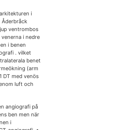
rkitekturen i
n. Åderbråck
 Djup ventrombos
 venerna i nedre
len i benen
rafi . vilket
tralaterala benet
värmeökning (arm
. 1 DT med venös
genom luft och
en angiografi på
tens ben men när
nen i