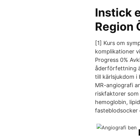
Instick 
Region 
[1] Kurs om sym
komplikationer v
Progress 0% Avkl
åderförfettning 
till kärlsjukdom 
MR-angiografi an
riskfaktorer som
hemoglobin, lipids
fasteblodsocker 