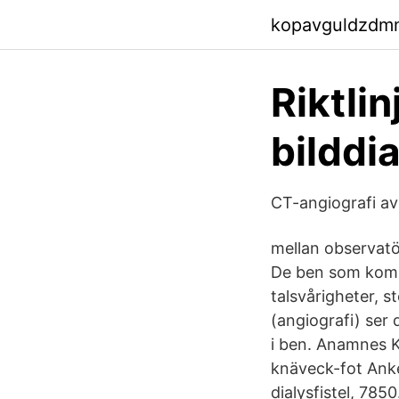
kopavguldzdm
Riktlin
bilddi
CT-angiografi av
mellan observatö
De ben som komme
talsvårigheter, 
(angiografi) ser 
i ben. Anamnes K
knäveck-fot Anke
dialysfistel, 785