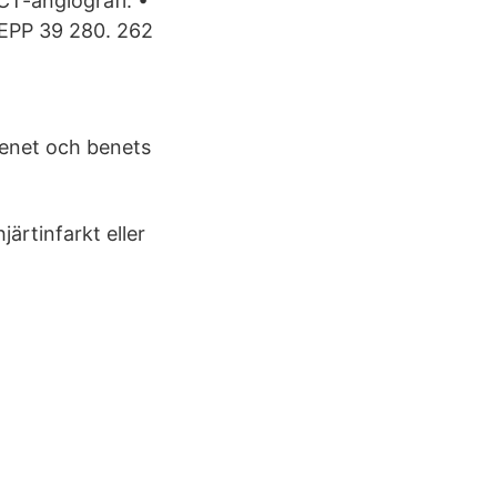
CT-angiografi. •
PP 39 280. 262
enet och benets
rtinfarkt eller