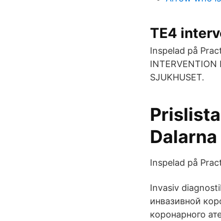
TE4 interv
Inspelad på Prac
INTERVENTION
SJUKHUSET.
Prislist
Dalarna
Inspelad på Prac
Invasiv diagnos
инвазивной кор
коронарного ат