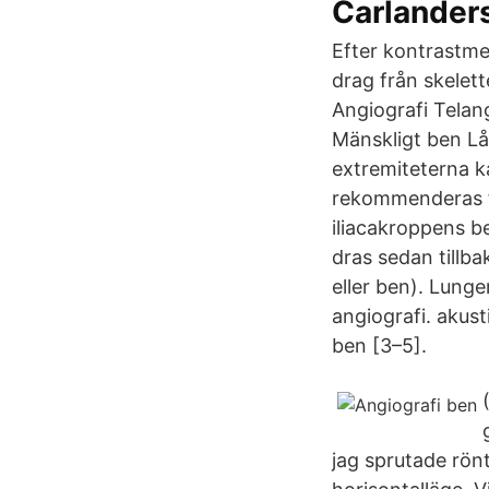
Carlander
Efter kontrastme
drag från skelett
Angiografi Telan
Mänskligt ben Lå
extremiteterna ka
rekommenderas fö
iliacakroppens be
dras sedan tillb
eller ben). Lung
angiografi. akust
ben [3–5].
jag sprutade rö