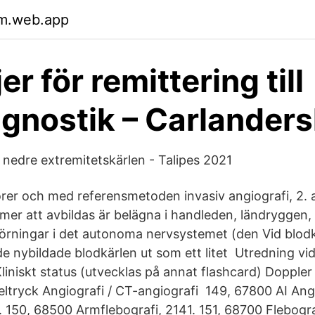
m.web.app
jer för remittering till
agnostik – Carlander
 nedre extremitetskärlen - Talipes 2021
rer och med referensmetoden invasiv angiografi, 2. 
r att avbildas är belägna i handleden, ländryggen,
störningar i det autonoma nervsystemet (den Vid blod
de nybildade blodkärlen ut som ett litet Utredning vi
liniskt status (utvecklas på annat flashcard) Doppler
ltryck Angiografi / CT-angiografi 149, 67800 AI Ang
0. 150, 68500 Armflebografi, 2141. 151, 68700 Flebogr