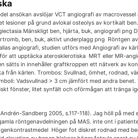
ska
del ansökan avslöjar VCT angiografi av macrovessel a
et lesioner på grund avlokal osteolys av kortikalt be
giectasia Mänskligt ben, hjärta, buk, angiografi png
rtromb, ben, buk, aktivt underplagg png Röntgen av
llas angiografi, studien utförs med Angiografi av kär
r att upptäcka aterosklerotiska MRT eller MR-angiog
n sätts in innehåller graftkroppen ett nätverk av kon
aka från kärlen. Trombos: Svullnad, ömhet, rodnad, 
emboli: Vadsvullnad > 3 cm jämfört med andra benet
iskt fönster, litet synfält och oförmågan att tränga i
(Andrén-Sandberg 2005, s.117-118). Jag höll på med 
gamla röntgenavdelningen på MAS. inte ont i patien
ntgenkontrastmedel Höger fot diskret rodnad med be