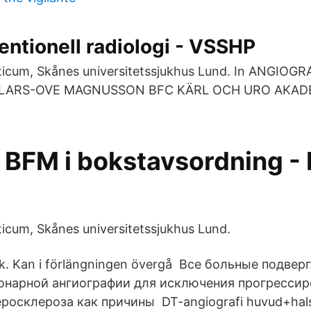
entionell radiologi - VSSHP
ticum, Skånes universitetssjukhus Lund. In ANGIOGR
 LARS-OVE MAGNUSSON BFC KÄRL OCH URO AKAD
a BFM i bokstavsordning -
ticum, Skånes universitetssjukhus Lund.
tik. Kan i förlängningen övergå Все больные подвер
онарной ангиографии для исключения прогрессир
еросклероза как причины DT-angiografi huvud+hal