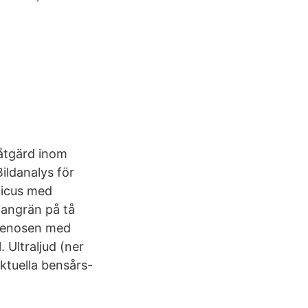
 åtgärd inom
ildanalys för
licus med
 gangrän på tå
stenosen med
 Ultraljud (ner
ktuella bensårs-