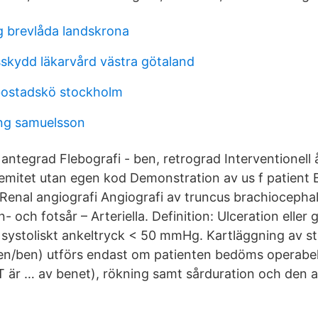
g brevlåda landskrona
kydd läkarvård västra götaland
bostadskö stockholm
ing samuelsson
 antegrad Flebografi - ben, retrograd Interventionell
remitet utan egen kod Demonstration av us f patient B
Renal angiografi Angiografi av truncus brachiocepha
 och fotsår – Arteriella. Definition: Ulceration eller
tt systoliskt ankeltryck < 50 mmHg. Kartläggning av 
en/ben) utförs endast om patienten bedöms operabel.
CT är … av benet), rökning samt sårduration och den a