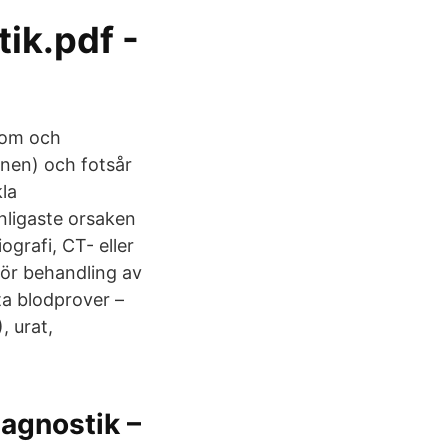
tik.pdf -
tom och
enen) och fotsår
la
nligaste orsaken
ografi, CT- eller
för behandling av
ta blodprover –
, urat,
diagnostik –