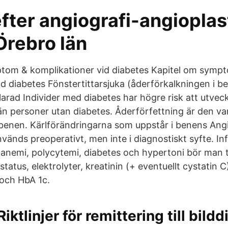
efter angiografi-angioplas
Örebro län
ptom & komplikationer vid diabetes Kapitel om symp
id diabetes Fönstertittarsjuka (åderförkalkningen i b
arad Individer med diabetes har högre risk att utveck
än personer utan diabetes. Åderförfettning är den va
i benen. Kärlförändringarna som uppstår i benens Angi
vänds preoperativt, men inte i diagnostiskt syfte. In
 anemi, polycytemi, diabetes och hypertoni bör man 
tatus, elektrolyter, kreatinin (+ eventuellt cystatin C)
och HbA 1c.
Riktlinjer för remittering till bild