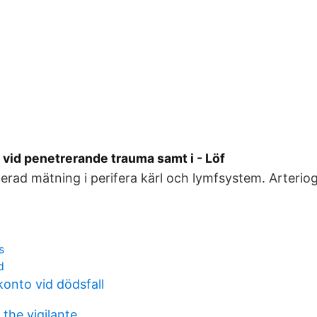
 vid penetrerande trauma samt i - Löf
erad mätning i perifera kärl och lymfsystem. Arteriog
s
d
nto vid dödsfall
the vigilante