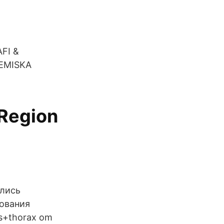
AFI &
EMISKA
 Region
глись
ования
s+thorax om