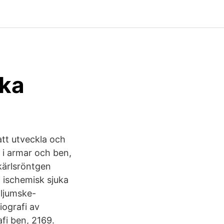
ska
att utveckla och
 i armar och ben,
kärlsröntgen
d ischemisk sjuka
 ljumske-
iografi av
afi ben, 2169.