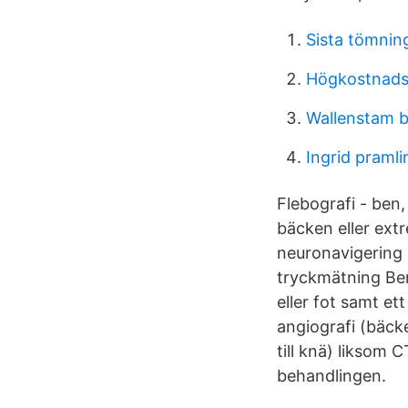
Sista tömnin
Högkostnadss
Wallenstam 
Ingrid praml
Flebografi - ben,
bäcken eller ext
neuronavigering 
tryckmätning Ben-
eller fot samt e
angiografi (bäck
till knä) liksom 
behandlingen.