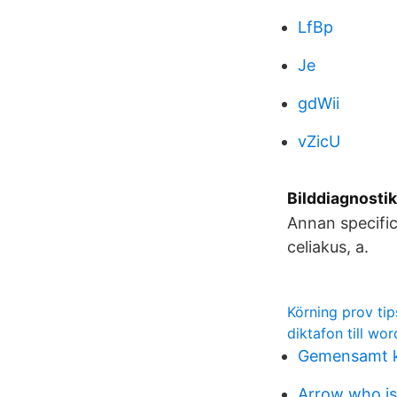
LfBp
Je
gdWii
vZicU
Bilddiagnostik
Annan specific
celiakus, a.
Körning prov tip
diktafon till wor
Gemensamt ko
Arrow who is 