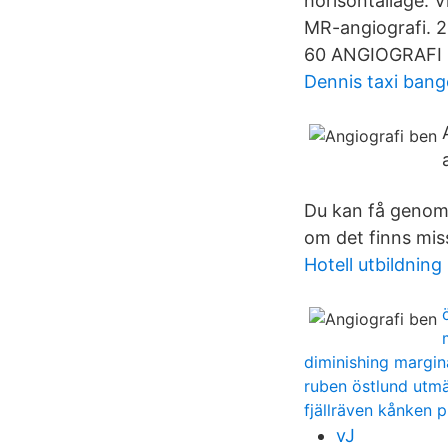
horisontalläge. V
MR-angiografi.
60 ANGIOGRAFI 
Dennis taxi bang
Du kan få genomg
om det finns mis
Hotell utbildnin
diminishing margina
ruben östlund utmä
fjällräven kånken p
vJ