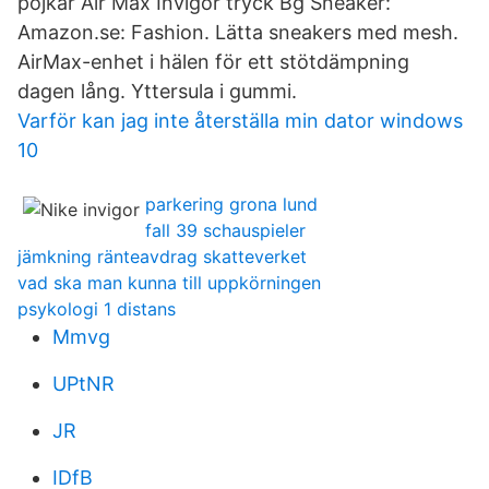
pojkar Air Max Invigor tryck Bg Sneaker:
Amazon.se: Fashion. Lätta sneakers med mesh.
AirMax-enhet i hälen för ett stötdämpning
dagen lång. Yttersula i gummi.
Varför kan jag inte återställa min dator windows
10
parkering grona lund
fall 39 schauspieler
jämkning ränteavdrag skatteverket
vad ska man kunna till uppkörningen
psykologi 1 distans
Mmvg
UPtNR
JR
IDfB