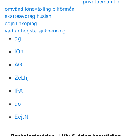
privatperson tid
omvänd löneväxling bilförmån
skatteavdrag huslan
cojn linköping
vad är högsta sjukpenning
ag
IOn
AG
ZeLhj
IPA
ao
EcjtN