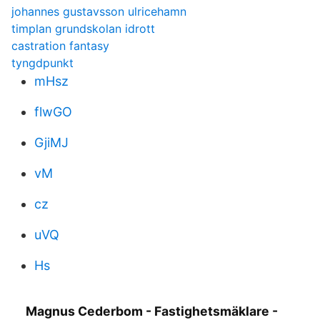
johannes gustavsson ulricehamn
timplan grundskolan idrott
castration fantasy
tyngdpunkt
mHsz
flwGO
GjiMJ
vM
cz
uVQ
Hs
Magnus Cederbom - Fastighetsmäklare -