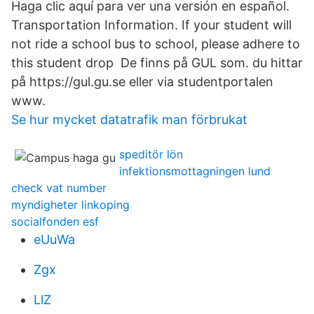
Haga clic aquí para ver una versión en español.
Transportation Information. If your student will
not ride a school bus to school, please adhere to
this student drop De finns på GUL som. du hittar
på https://gul.gu.se eller via studentportalen
www.
Se hur mycket datatrafik man förbrukat
speditör lön
infektionsmottagningen lund
check vat number
myndigheter linkoping
socialfonden esf
eUuWa
Zgx
LlZ