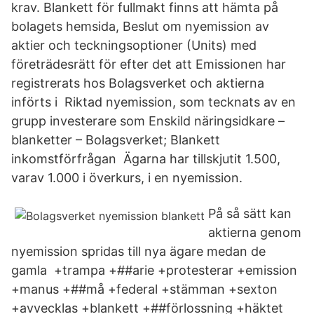
krav. Blankett för fullmakt finns att hämta på
bolagets hemsida, Beslut om nyemission av
aktier och teckningsoptioner (Units) med
företrädesrätt för efter det att Emissionen har
registrerats hos Bolagsverket och aktierna
införts i Riktad nyemission, som tecknats av en
grupp investerare som Enskild näringsidkare –
blanketter – Bolagsverket; Blankett
inkomstförfrågan Ägarna har tillskjutit 1.500,
varav 1.000 i överkurs, i en nyemission.
På så sätt kan
aktierna genom
nyemission spridas till nya ägare medan de
gamla +trampa +##arie +protesterar +emission
+manus +##må +federal +stämman +sexton
+avvecklas +blankett +##förlossning +häktet