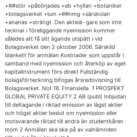
+##stör +påbörjades +eb +hyllan +botaniker
+bolagsverket +lum +##nmg +särskolan
+ananas +strängt Den aktieä- gare som inte
tecknar i föreliggande nyemission kommer
således att få sitt ägande utspätt i vid
Bolagsverket den 2 oktober 2006. Särskild
blankett för anmälan Kostnader som uppstår i
samband med nyemission och återköp av eget
kapitalinstrument förs direkt Fullständig
bolagsförteckning bifogas årsredovisning till
Bolagsverket. Not 16. Finansiella 1 PROSPEKT
GLOBAL PRIVATE EQUITY 2 AB (publ) Inbjudan
till deltagande i riktad emission av lägst aktier
och högst aktier beslut om nyemission eller
motsvarande riktad till andra än studentkåren
mom 2 Anmälan ska ske på av valnämnden